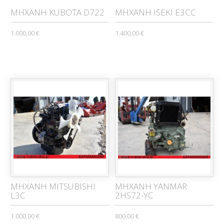
ΜΗΧΑΝΗ KUBOTA D722
MHXANH ISEKI E3CC
1.000,00 €
1.400,00 €
ΜΗΧΑΝΗ MITSUBISHI
ΜΗΧΑΝΗ YANMAR
L3C
2HS72-YC
1.000,00 €
800,00 €