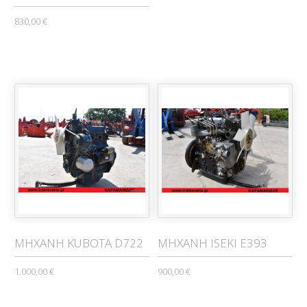
830,00 €
ΜΗΧΑΝΗ KUBOTA D722
ΜΗΧΑΝΗ ISEKI E393
1.000,00 €
900,00 €