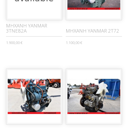
ΜΗΧΑΝΗ YANMAR
3TNE82A
ΜΗΧΑΝΗ YANMAR 2T72
1.900,00 €
1.100,00 €