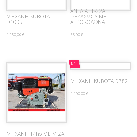
ΑΝΤΛΙΑ LL-22A
ΜΗΧΑΝΗ KUBOTA
ΨΕΚΑΣΜΟΥ ΜΕ
D1005
ΑΕΡΟΚΩΔΩΝΑ
1.250,00 €
65,00 €
Νέο
ΜΗΧΑΝΗ KUBOTA D782
1.100,00 €
MHXANH 14hp ME MIZA